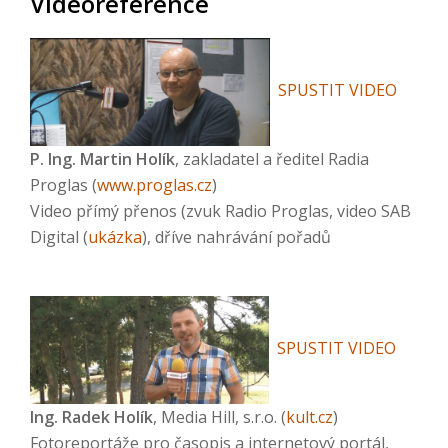
Videoreference
SPUSTIT VIDEO
P. Ing. Martin Holík
, zakladatel a ředitel Radia
Proglas (
www.proglas.cz
)
Video přímý přenos (zvuk Radio Proglas, video SAB
Digital (
ukázka
), dříve nahrávání pořadů
SPUSTIT VIDEO
Ing. Radek Holík
, Media Hill, s.r.o. (
kult.cz
)
Fotoreportáže pro časopis a internetový portál,