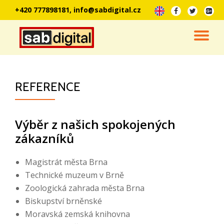
+420 777898181, info@sabdigital.cz
fa-
fa-
fa-
fa-
align-
facebook
twitter
google
Přeskočit
left
plus-
na
PŘ
squar
obsah
NA
REFERENCE
Výběr z našich spokojených
zákazníků
Magistrát města Brna
Technické muzeum v Brně
Zoologická zahrada města Brna
Biskupství brněnské
Moravská zemská knihovna