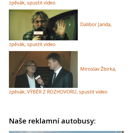
zpěvák, spustit video
Dalibor Janda,
zpěvák, spustit video
Miroslav Žbirka,
zpěvák, VÝBĚR Z ROZHOVORU, spustit video
Naše reklamní autobusy: