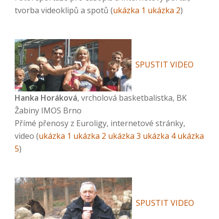
tvorba videoklipů a spotů (
ukázka 1
ukázka 2
)
SPUSTIT VIDEO
Hanka Horáková
, vrcholová basketbalistka, BK
Žabiny IMOS Brno
Přímé přenosy z Euroligy, internetové stránky,
video (
ukázka 1
ukázka 2
ukázka 3
ukázka 4
ukázka
5
)
SPUSTIT VIDEO