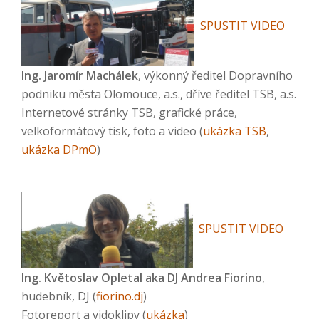
SPUSTIT VIDEO
Ing. Jaromír Machálek
, výkonný ředitel Dopravního
podniku města Olomouce, a.s., dříve ředitel TSB, a.s.
Internetové stránky TSB, grafické práce,
velkoformátový tisk, foto a video (
ukázka TSB
,
ukázka DPmO
)
SPUSTIT VIDEO
Ing. Květoslav Opletal aka DJ Andrea Fiorino
,
hudebník, DJ (
fiorino.dj
)
Fotoreport a vidoklipy (
ukázka
)