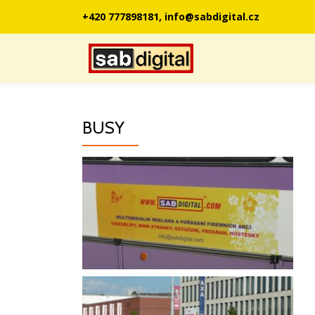
+420 777898181, info@sabdigital.cz
Přeskočit
na
obsah
BUSY